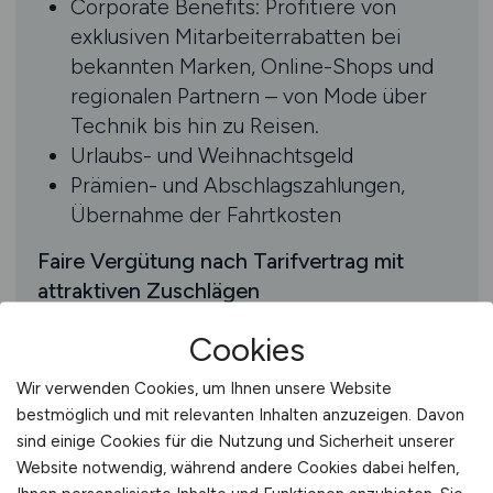
Corporate Benefits: Profitiere von
exklusiven Mitarbeiterrabatten bei
bekannten Marken, Online-Shops und
regionalen Partnern – von Mode über
Technik bis hin zu Reisen.
Urlaubs- und Weihnachtsgeld
Prämien- und Abschlagszahlungen,
Übernahme der Fahrtkosten
Faire Vergütung nach Tarifvertrag mit
attraktiven Zuschlägen
(+25 % für Nachtschichten, +25 % für
Cookies
Überstunden, +50 % für Sonntagsarbeit,
+100 % für Feiertagsarbeit)
Wir verwenden Cookies, um Ihnen unsere Website
bestmöglich und mit relevanten Inhalten anzuzeigen. Davon
sind einige Cookies für die Nutzung und Sicherheit unserer
Website notwendig, während andere Cookies dabei helfen,