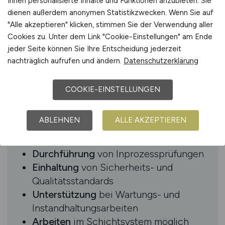
Ihnen personalisierte Inhalte und Funktionen anzubieten. Sie
dienen außerdem anonymen Statistikzwecken. Wenn Sie auf
Beschreibung
"Alle akzeptieren" klicken, stimmen Sie der Verwendung aller
Cookies zu. Unter dem Link "Cookie-Einstellungen" am Ende
Bedienung
und Überwachung moderner
jeder Seite können Sie Ihre Entscheidung jederzeit
Produktionsanlagen
nachträglich aufrufen und ändern.
Datenschutzerklärung
Einrichten
, Rüsten und Anfahren von
Maschinen
COOKIE-EINSTELLUNGEN
Sicherstellung
eines störungsfreien
Produktionsablaufs
ABLEHNEN
ALLE AKZEPTIEREN
Qualitätskontrollen
und Dokumentation
von Produktionsdaten
Durchführung
von Inprozessprüfungen
Einhaltung
von Sicherheits- und
Qualitätsstandards
Unterstützung
bei Wartungs- und
Instandhaltungsarbeiten
Arbeiten
im Schichtsystem möglich