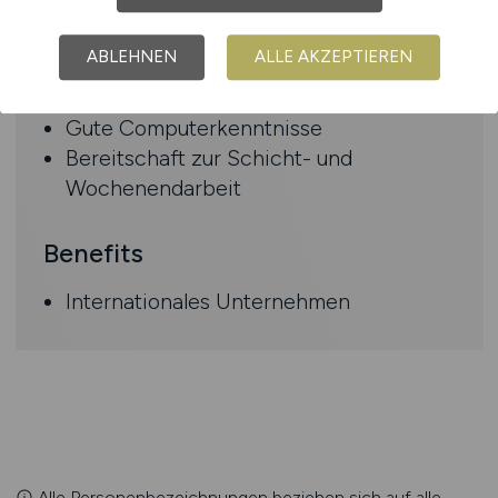
Wartung und Reparatur von Anlagen
und Geräten sowie deren
ABLEHNEN
ALLE AKZEPTIEREN
Dokumentation, gemäß Anweisungen
des Vorgesetzten
Gute Computerkenntnisse
Bereitschaft zur Schicht- und
Wochenendarbeit
Benefits
Internationales Unternehmen
Alle Personenbezeichnungen beziehen sich auf alle