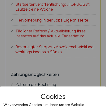
Startseitenveröffentlichung: „TOP JOBS“;
Laufzeit eine Woche
Hervorhebung in der Jobs Ergebnisseite
Täglicher Refresh / Aktualisierung Ihres
Inserates auf das aktuelle Tagesdatum
Bevorzugter Support/Anzeigenabwicklung
werktags innerhalb 90min.
Zahlungsmöglichkeiten
Zahlung per Rechnung
Cookies
Wir verwenden Cookies, um Ihnen unsere Website