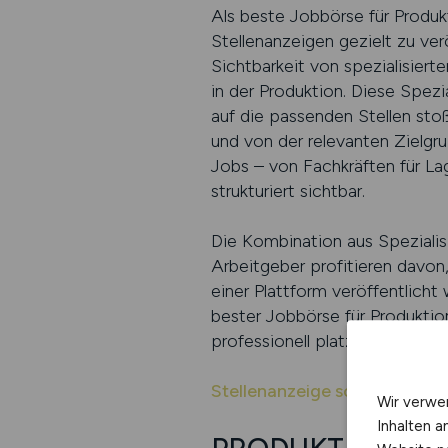
Als beste Jobbörse für Produ
Stellenanzeigen gezielt zu ve
Sichtbarkeit von spezialisier
in der Produktion. Diese Spezia
auf die passenden Stellen sto
und von der relevanten Zielg
Jobs – von Fachkräften für Lag
strukturiert sichtbar.
Die Kombination aus Spezial
Arbeitgeber profitieren davon
einer Plattform veröffentlich
bester Jobbörse für Produktion
professionell platziert und d
Stellenanzeige schalten
Wir verwe
Inhalten a