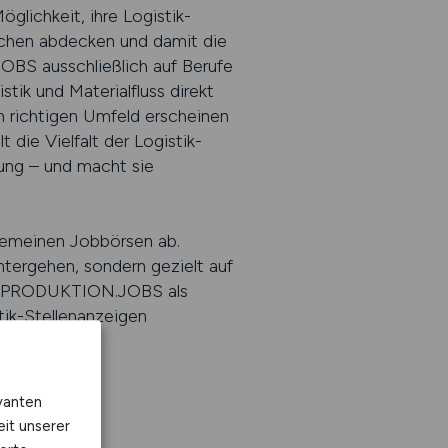
lichkeit, ihre Logistik-
anchen abdecken und damit die
OBS ausschließlich auf Berufe
stik und Materialfluss direkt
m richtigen Umfeld erscheinen
e Vielfalt der Logistik-
nung – und macht sie
emeinen Jobbörsen ab.
ntergehen, sondern gezielt auf
 Mit PRODUKTION.JOBS als
tik-Stellenanzeigen
 herstellt.
vanten
eit unserer