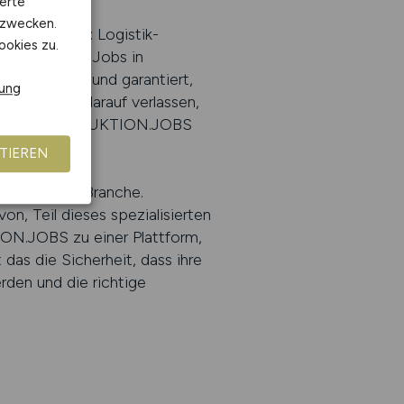
erte
kzwecken.
edeutet das: Logistik-
ookies zu.
gezielt nach Jobs in
r das Portal und garantiert,
rung
önnen sich darauf verlassen,
erscheinen. PRODUKTION.JOBS
TIEREN
tanz in der Branche.
von, Teil dieses spezialisierten
ON.JOBS zu einer Plattform,
das die Sicherheit, dass ihre
rden und die richtige