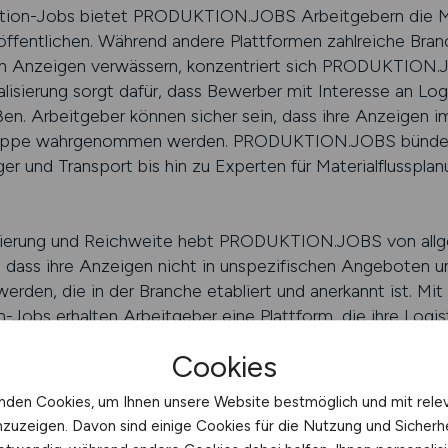
ktion-Jobs bietet PRODUKTION.JOBS Arbeitgebern die Mög
röffentlichen. Während andere Plattformen zahlreiche Br
ten Anzeigen verwässern, konzentriert sich PRODUKTION.J
lisierung sorgt dafür, dass Bewerber mit Interesse an Logi
ßen. Arbeitgeber können sicher sein, dass ihre Anzeigen i
ruppe wahrgenommen werden. PRODUKTION.JOBS bündelt di
er und Transport bis hin zu Experten für Materialflusspla
isierung und Reichweite hebt PRODUKTION.JOBS von allg
, dass ihre Anzeigen nicht in unspezifischen Angeboten u
t werden, die in der Branche etabliert und anerkannt ist.
-Jobs erhalten Arbeitgeber eine Plattform, die ihre Logis
ie Verbindung zu Bewerbern mit dem passenden Hintergrund
Cookies
nden Cookies, um Ihnen unsere Website bestmöglich und mit rele
nzuzeigen. Davon sind einige Cookies für die Nutzung und Sicherh