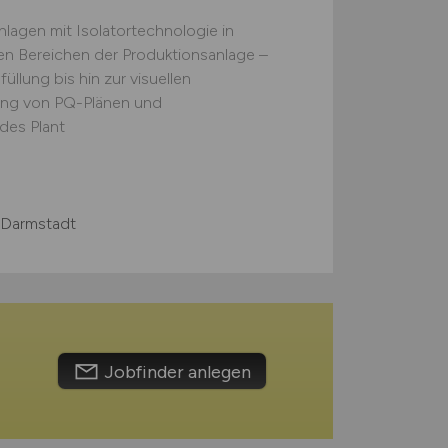
agen mit Isolatortechnologie in
llen Bereichen der Produktionsanlage –
üllung bis hin zur visuellen
ng von PQ-Plänen und
des Plant
Darmstadt
Jobfinder anlegen