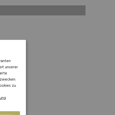
vanten
eit unserer
erte
kzwecken.
ookies zu.
rung