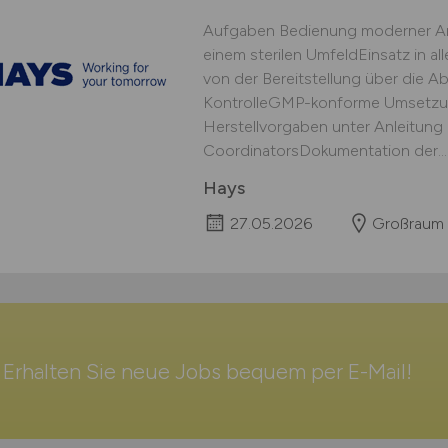
Aufgaben Bedienung moderner Anl
einem sterilen UmfeldEinsatz in a
von der Bereitstellung über die Abf
KontrolleGMP-konforme Umsetzu
Herstellvorgaben unter Anleitung 
CoordinatorsDokumentation der...
Hays
27.05.2026
Großraum 
Erhalten Sie neue Jobs bequem per
E-Mail
!