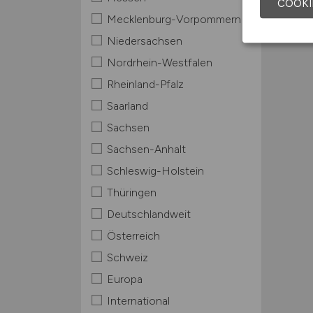
COOKI
Mecklenburg-Vorpommern
Niedersachsen
Nordrhein-Westfalen
Rheinland-Pfalz
Saarland
Sachsen
Sachsen-Anhalt
Schleswig-Holstein
Thüringen
Deutschlandweit
Österreich
Schweiz
Europa
International