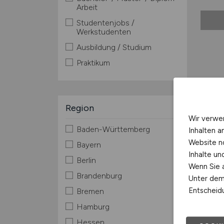
Arbeit
Studentenjobs /
Werkstudenten
Ausbildung / Studium
Praktikum
Region
Wir verwe
Baden-Württemberg
Inhalten a
Website n
Bayern
Inhalte u
Berlin
Wenn Sie a
Brandenburg
Unter dem 
Entscheidu
Bremen
Hamburg
Hessen