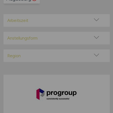
Arbeitszeit
Vollzeit
Teilzeit
Anstellungsform
Festanstellung
befristete Anstellung
Region
Leitung / Führung
Baden-Württemberg
Geschäftsleitung / Vorstand
Bayern
Projektarbeit / Freelancer
Berlin
Arbeitnehmerüberlassung
Brandenburg
geringfügige Beschäftigung / Minijob
Bremen
Berufseinstieg / Trainee
Hamburg
Bachelor-/ Master-/ Diplom-Arbeit
Hessen