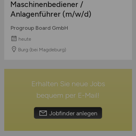
Studentenjobs / Werkstudenten
Maschinenbediener /
Mecklenburg-Vorpommern
Ausbildung / Studium
Anlagenführer
(m/w/d)
Niedersachsen
Praktikum
Nordrhein-Westfalen
Progroup Board GmbH
Rheinland-Pfalz
heute
Saarland
Sachsen
Burg (bei Magdeburg)
Sachsen-Anhalt
Schleswig-Holstein
Thüringen
Erhalten Sie neue Jobs
Deutschlandweit
Österreich
bequem per
E-Mail
!
Schweiz
Europa
Jobfinder anlegen
International