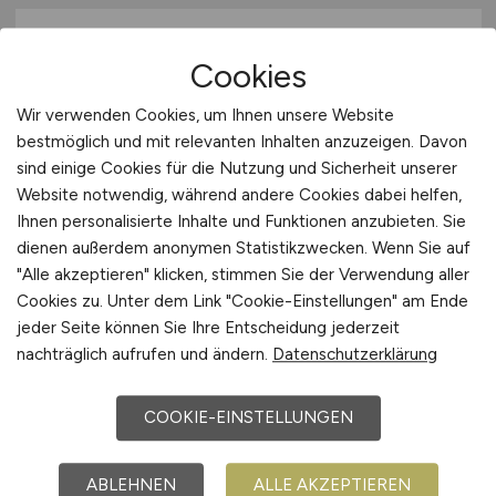
Cookies
Wir verwenden Cookies, um Ihnen unsere Website
bestmöglich und mit relevanten Inhalten anzuzeigen. Davon
sind einige Cookies für die Nutzung und Sicherheit unserer
Maschinenbediener /
Website notwendig, während andere Cookies dabei helfen,
Ihnen personalisierte Inhalte und Funktionen anzubieten. Sie
Anlagenführer Papiermaschine
dienen außerdem anonymen Statistikzwecken. Wenn Sie auf
(m/w/d)
"Alle akzeptieren" klicken, stimmen Sie der Verwendung aller
Cookies zu. Unter dem Link "Cookie-Einstellungen" am Ende
Progroup Paper PM1 GmbH
jeder Seite können Sie Ihre Entscheidung jederzeit
nachträglich aufrufen und ändern.
Datenschutzerklärung
vor 6 Tagen
Burg (bei Magdeburg)
COOKIE-EINSTELLUNGEN
ABLEHNEN
ALLE AKZEPTIEREN