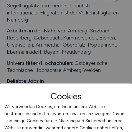
Segelflugplatz Rammertshof, nächster
internationaler Flughafen ist der Verkehrsflughafen
Nürnberg
Arbeiten in der Nähe von
Amberg
:
Sulzbach-
Rosenberg, Gebenbach, Kümmersbruck, Eichen,
Ursensollen, Ammerthal, Oberpfalz, Poppenricht,
Ebermannsdorf, Bayern, Freudenberg
Universitäten/Hochschulen:
Ostbayerische
Technische Hochschule Amberg-Weiden
Beliebte Jobs in
Amberg
/Branchen
:
Automatisierungstechnik,
Cookies
Umwelt- und Energietechnik, Elektroniktechnik,
Druckindustrie, Maschinenbau, Anlagenbau,
Wir verwenden Cookies, um Ihnen unsere Website
Metallindustrie, Informationstechnologie
bestmöglich und mit relevanten Inhalten anzuzeigen. Davon
Beliebte Arbeitgeber in
Amberg
, die attraktive
sind einige Cookies für die Nutzung und Sicherheit unserer
Jobangebote bieten
:
D + D Industrieverpackung
Website notwendig, während andere Cookies dabei helfen,