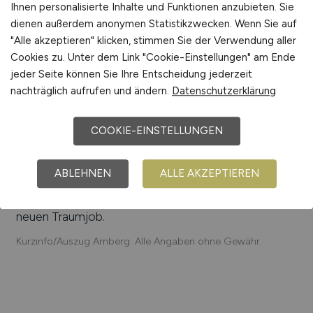
GmbH, Grammer AG, Kristall-Glasfabrik Amberg
Ihnen personalisierte Inhalte und Funktionen anzubieten. Sie
GmbH, DEPRAG SCHULZ GmbH & Co., Siemens
dienen außerdem anonymen Statistikzwecken. Wenn Sie auf
AG, Lüdecke GmbH, AUTEC Sondermaschinenbau
"Alle akzeptieren" klicken, stimmen Sie der Verwendung aller
GmbH, Stadtwerke Amberg, Nak Automation
Cookies zu. Unter dem Link "Cookie-Einstellungen" am Ende
GmbH
jeder Seite können Sie Ihre Entscheidung jederzeit
nachträglich aufrufen und ändern.
Datenschutzerklärung
Einfach online aktuelle Stellenangebote in
Amberg
und Umgebung suchen. Informieren Sie sich auf
COOKIE-EINSTELLUNGEN
unserem Stellenmarkt über Jobangebote und
Karriereperspektiven in
Amberg
.
ABLEHNEN
ALLE AKZEPTIEREN
Machen Sie den nächsten Schritt auf der
Karriereleiter – auf unsere Jobbörse finden Sie ihren
neuen Traumjob.
Kurzinfo/Auszug Amberg. Alle Angaben ohne Gewähr.