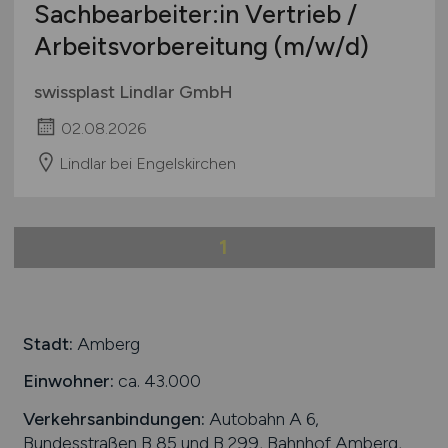
Studentenjobs / Werkstudenten
Sachbearbeiter:in Vertrieb /
Mecklenburg-Vorpommern
Ausbildung / Studium
Arbeitsvorbereitung
(m/w/d)
Niedersachsen
Praktikum
Nordrhein-Westfalen
swissplast Lindlar GmbH
Rheinland-Pfalz
02.08.2026
Saarland
Sachsen
Lindlar bei Engelskirchen
Sachsen-Anhalt
Schleswig-Holstein
1
Thüringen
Deutschlandweit
Österreich
Schweiz
Stadt:
Amberg
Europa
Einwohner:
ca. 43.000
International
Verkehrsanbindungen:
Autobahn A 6,
Bundesstraßen B 85 und B 299, Bahnhof Amberg,