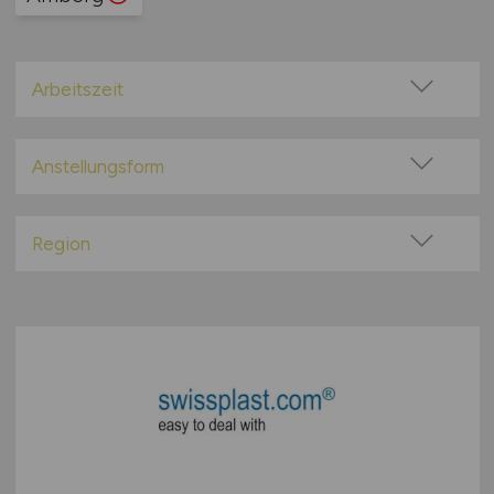
Arbeitszeit
Vollzeit
Teilzeit
Anstellungsform
Festanstellung
befristete Anstellung
Region
Leitung / Führung
Baden-Württemberg
Geschäftsleitung / Vorstand
Bayern
Projektarbeit / Freelancer
Berlin
Arbeitnehmerüberlassung
Brandenburg
geringfügige Beschäftigung / Minijob
Bremen
Berufseinstieg / Trainee
Hamburg
Bachelor-/ Master-/ Diplom-Arbeit
Hessen