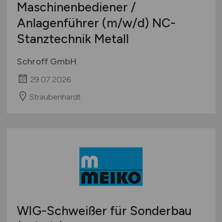
Studentenjobs / Werkstudenten
Maschinenbediener /
Mecklenburg-Vorpommern
Ausbildung / Studium
Anlagenführer
(m/w/d)
NC-
Niedersachsen
Praktikum
Stanztechnik Metall
Nordrhein-Westfalen
Rheinland-Pfalz
Schroff GmbH
Saarland
29.07.2026
Sachsen
Sachsen-Anhalt
Straubenhardt
Schleswig-Holstein
Thüringen
Deutschlandweit
Österreich
Schweiz
Europa
International
WIG-Schweißer für Sonderbau