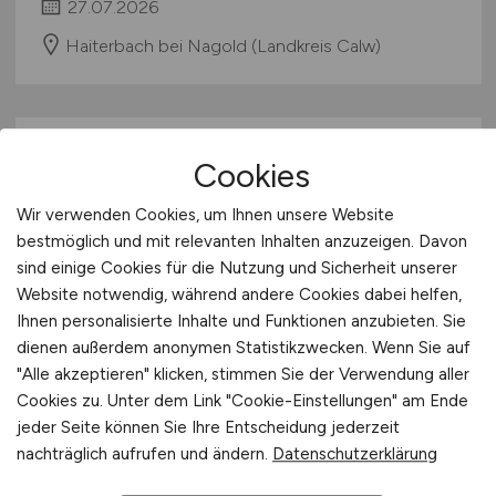
27.07.2026
Haiterbach bei Nagold (Landkreis Calw)
Cookies
Wir verwenden Cookies, um Ihnen unsere Website
bestmöglich und mit relevanten Inhalten anzuzeigen. Davon
sind einige Cookies für die Nutzung und Sicherheit unserer
CNC-Werkzeugschleifer
(m/w/d)
Website notwendig, während andere Cookies dabei helfen,
Ihnen personalisierte Inhalte und Funktionen anzubieten. Sie
dienen außerdem anonymen Statistikzwecken. Wenn Sie auf
ISCAR Germany GmbH
"Alle akzeptieren" klicken, stimmen Sie der Verwendung aller
25.07.2026
Cookies zu. Unter dem Link "Cookie-Einstellungen" am Ende
jeder Seite können Sie Ihre Entscheidung jederzeit
Ettlingen
nachträglich aufrufen und ändern.
Datenschutzerklärung