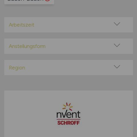
Arbeitszeit
Vollzeit
Teilzeit
Anstellungsform
Festanstellung
befristete Anstellung
Region
Leitung / Führung
Baden-Württemberg
Geschäftsleitung / Vorstand
Bayern
Projektarbeit / Freelancer
Berlin
Arbeitnehmerüberlassung
Brandenburg
geringfügige Beschäftigung / Minijob
Bremen
Berufseinstieg / Trainee
Hamburg
Bachelor-/ Master-/ Diplom-Arbeit
Hessen