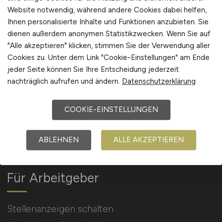
Website notwendig, während andere Cookies dabei helfen,
Ihnen personalisierte Inhalte und Funktionen anzubieten. Sie
Arbeitgeber Kontakt
dienen außerdem anonymen Statistikzwecken. Wenn Sie auf
Karrierenetzwerk
"Alle akzeptieren" klicken, stimmen Sie der Verwendung aller
Cookies zu. Unter dem Link "Cookie-Einstellungen" am Ende
jeder Seite können Sie Ihre Entscheidung jederzeit
nachträglich aufrufen und ändern.
Datenschutzerklärung
COOKIE-EINSTELLUNGEN
Social Media & Networks
Gleichberechtigung & Vielfalt
ABLEHNEN
ALLE AKZEPTIEREN
Für Arbeitgeber
Stellenanzeigen schalten