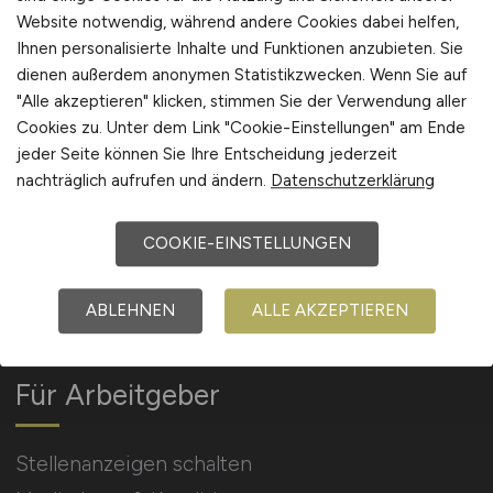
Website notwendig, während andere Cookies dabei helfen,
Ihnen personalisierte Inhalte und Funktionen anzubieten. Sie
Arbeitgeber Kontakt
dienen außerdem anonymen Statistikzwecken. Wenn Sie auf
Karrierenetzwerk
"Alle akzeptieren" klicken, stimmen Sie der Verwendung aller
Cookies zu. Unter dem Link "Cookie-Einstellungen" am Ende
jeder Seite können Sie Ihre Entscheidung jederzeit
nachträglich aufrufen und ändern.
Datenschutzerklärung
COOKIE-EINSTELLUNGEN
Social Media & Networks
Gleichberechtigung & Vielfalt
ABLEHNEN
ALLE AKZEPTIEREN
Für Arbeitgeber
Stellenanzeigen schalten