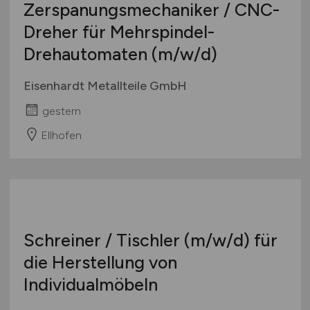
Studentenjobs / Werkstudenten
Zerspanungsmechaniker / CNC-
Mecklenburg-Vorpommern
Ausbildung / Studium
Dreher für Mehrspindel-
Niedersachsen
Praktikum
Drehautomaten
(m/w/d)
Nordrhein-Westfalen
Rheinland-Pfalz
Eisenhardt Metallteile GmbH
Saarland
gestern
Sachsen
Sachsen-Anhalt
Ellhofen
Schleswig-Holstein
Thüringen
Deutschlandweit
Österreich
Schweiz
Europa
International
Schreiner / Tischler
(m/w/d)
für