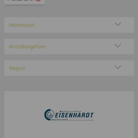
Arbeitszeit
Vollzeit
Teilzeit
Anstellungsform
Festanstellung
befristete Anstellung
Region
Leitung / Führung
Baden-Württemberg
Geschäftsleitung / Vorstand
Bayern
Projektarbeit / Freelancer
Berlin
Arbeitnehmerüberlassung
Brandenburg
geringfügige Beschäftigung / Minijob
Bremen
Berufseinstieg / Trainee
Hamburg
Bachelor-/ Master-/ Diplom-Arbeit
Hessen