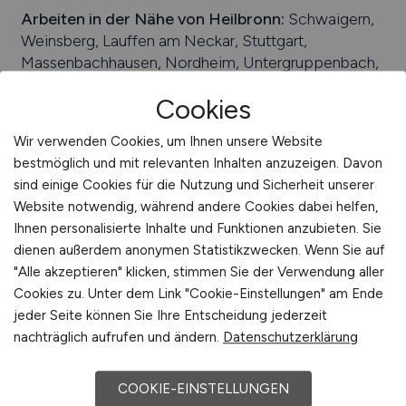
Hauptbahnhof, Heilbronner Güterbahnhof im
Stadtteil Böckingen, Hafen Heilbronn, Flughafen
Stuttgart
Arbeiten in der Nähe von
Heilbronn
:
Schwaigern,
Cookies
Weinsberg, Lauffen am Neckar, Stuttgart,
Massenbachhausen, Nordheim, Untergruppenbach,
Wir verwenden Cookies, um Ihnen unsere Website
Bad Rappenau, Erlenbach, Baden-Württemberg, Bad
bestmöglich und mit relevanten Inhalten anzuzeigen. Davon
Wimpfen, Lehrensteinsfeld, Flein, Leingarten,
sind einige Cookies für die Nutzung und Sicherheit unserer
Talheim, Neckarsulm
Website notwendig, während andere Cookies dabei helfen,
Ihnen personalisierte Inhalte und Funktionen anzubieten. Sie
Universitäten/Hochschulen:
Duale Hochschule
dienen außerdem anonymen Statistikzwecken. Wenn Sie auf
Baden-Württemberg, Hochschule Heilbronn,
"Alle akzeptieren" klicken, stimmen Sie der Verwendung aller
DIPLOMA - FH Nordhessen
Cookies zu. Unter dem Link "Cookie-Einstellungen" am Ende
Beliebte Jobs in
jeder Seite können Sie Ihre Entscheidung jederzeit
Heilbronn
/Branchen
:
Elektrotechnik, Tourismus,
nachträglich aufrufen und ändern.
Datenschutzerklärung
Metallindustrie, Drucktechnik, Nahrungswirtschaft,
Chemie, Handel
COOKIE-EINSTELLUNGEN