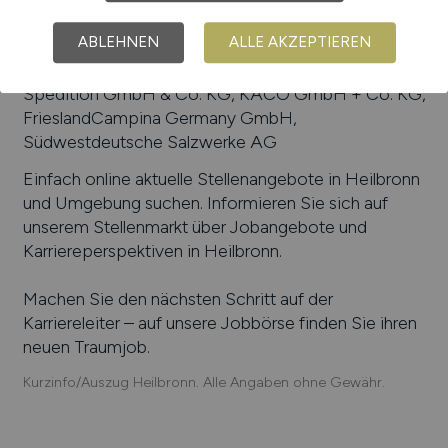
Beliebte Arbeitgeber in
Heilbronn
, die attraktive
Jobangebote bieten
:
Pflanzen-Kölle Gartencenter
ABLEHNEN
ALLE AKZEPTIEREN
GmbH & Co. KG, Stadtwerke Heilbronn, RLE
Engineering & Services GmbH, ThyssenKrupp
System Engineering GmbH, Kreissparkasse
Heilbronn, Karl Marbach GmbH & Co. KG, ILLIG
Maschinenbau GmbH & Co. KG, Karl Schmidt
Spedition GmbH & Co. KG, KACO GmbH + Co. KG,
FrieslandCampina Germany GmbH,
Südwestdeutsche Salzwerke AG
Einfach online aktuelle Stellenangebote in
Heilbronn
und Umgebung suchen. Informieren Sie sich auf
unserem Stellenmarkt über Jobangebote und
Karriereperspektiven in
Heilbronn
.
Machen Sie den nächsten Schritt auf der
Karriereleiter – auf unsere Jobbörse finden Sie ihren
neuen Traumjob.