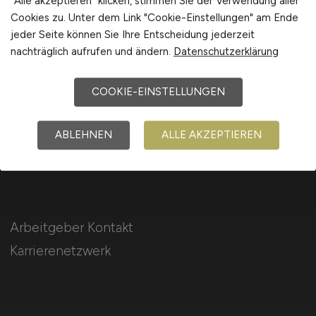
"Alle akzeptieren" klicken, stimmen Sie der Verwendung aller
Cookies zu. Unter dem Link "Cookie-Einstellungen" am Ende
Für Arbeitnehmer
jeder Seite können Sie Ihre Entscheidung jederzeit
nachträglich aufrufen und ändern.
Datenschutzerklärung
Produktion Jobs suchen
COOKIE-EINSTELLUNGEN
Jobfinder
Arbeitnehmer Registrierung
ABLEHNEN
ALLE AKZEPTIEREN
Arbeitgeber Kontakt
Karrierenetzwerk