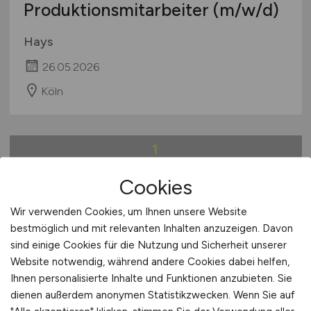
Studentenjobs / Werkstudenten
Produktionsmitarbeiter
(m/w/d)
Mecklenburg-Vorpommern
Ausbildung / Studium
Niedersachsen
Hays
Praktikum
Nordrhein-Westfalen
26.05.2026
Rheinland-Pfalz
Köln
Saarland
Sachsen
Sachsen-Anhalt
1
Schleswig-Holstein
Thüringen
Cookies
Deutschlandweit
Wir verwenden Cookies, um Ihnen unsere Website
Österreich
bestmöglich und mit relevanten Inhalten anzuzeigen. Davon
Schweiz
sind einige Cookies für die Nutzung und Sicherheit unserer
Europa
Website notwendig, während andere Cookies dabei helfen,
International
Ihnen personalisierte Inhalte und Funktionen anzubieten. Sie
dienen außerdem anonymen Statistikzwecken. Wenn Sie auf