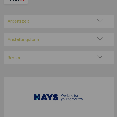
Arbeitszeit
Vollzeit
Teilzeit
Anstellungsform
Festanstellung
befristete Anstellung
Region
Leitung / Führung
Baden-Württemberg
Geschäftsleitung / Vorstand
Bayern
Projektarbeit / Freelancer
Berlin
Arbeitnehmerüberlassung
Brandenburg
geringfügige Beschäftigung / Minijob
Bremen
Berufseinstieg / Trainee
Hamburg
Bachelor-/ Master-/ Diplom-Arbeit
Hessen