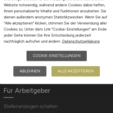
Website notwendig, während andere Cookies dabei helfen,
Ihnen personalisierte Inhalte und Funktionen anzubieten. Sie
Arbeitgeber Kontakt
dienen außerdem anonymen Statistikzwecken. Wenn Sie auf
Karrierenetzwerk
"Alle akzeptieren" klicken, stimmen Sie der Verwendung aller
Cookies zu. Unter dem Link "Cookie-Einstellungen" am Ende
jeder Seite können Sie Ihre Entscheidung jederzeit
nachträglich aufrufen und ändern.
Datenschutzerklärung
COOKIE-EINSTELLUNGEN
Social Media & Networks
Gleichberechtigung & Vielfalt
ABLEHNEN
ALLE AKZEPTIEREN
Für Arbeitgeber
Stellenanzeigen schalten