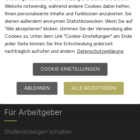
Website notwendig, während andere Cookies dabei helfen,
Ihnen personalisierte Inhalte und Funktionen anzubieten. Sie
Arbeitgeber Kontakt
dienen außerdem anonymen Statistikzwecken. Wenn Sie auf
Karrierenetzwerk
"Alle akzeptieren" klicken, stimmen Sie der Verwendung aller
Cookies zu. Unter dem Link "Cookie-Einstellungen" am Ende
jeder Seite können Sie Ihre Entscheidung jederzeit
nachträglich aufrufen und ändern.
Datenschutzerklärung
COOKIE-EINSTELLUNGEN
Social Media & Networks
Gleichberechtigung & Vielfalt
ABLEHNEN
ALLE AKZEPTIEREN
Für Arbeitgeber
Stellenanzeigen schalten