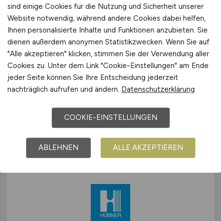
sind einige Cookies für die Nutzung und Sicherheit unserer
Website notwendig, während andere Cookies dabei helfen,
Ihnen personalisierte Inhalte und Funktionen anzubieten. Sie
Mechaniker*in - Instandhaltung
dienen außerdem anonymen Statistikzwecken. Wenn Sie auf
"Alle akzeptieren" klicken, stimmen Sie der Verwendung aller
Pharma-Produktion - befristet
Cookies zu. Unter dem Link "Cookie-Einstellungen" am Ende
bis 30.09.2028
jeder Seite können Sie Ihre Entscheidung jederzeit
nachträglich aufrufen und ändern.
Datenschutzerklärung
Sanofi-Aventis Deutschland GmbH
28.07.2026
COOKIE-EINSTELLUNGEN
Frankfurt am Main
ABLEHNEN
ALLE AKZEPTIEREN