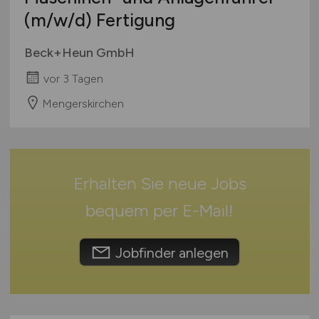
Ausbildung / Studium
(m/w/d)
Fertigung
Niedersachsen
Praktikum
Nordrhein-Westfalen
Beck+Heun GmbH
Rheinland-Pfalz
vor 3 Tagen
Saarland
Sachsen
Mengerskirchen
Sachsen-Anhalt
Schleswig-Holstein
Thüringen
Erhalten Sie neue Jobs
Deutschlandweit
Österreich
bequem per
E-Mail
!
Schweiz
Europa
Jobfinder anlegen
International