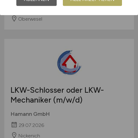
29.07.2026
Oberwesel
LKW-Schlosser oder LKW-
Mechaniker
(m/w/d)
Hamann GmbH
29.07.2026
Nickenich