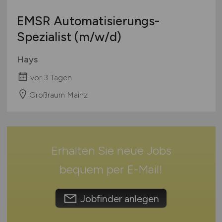
Bachelor-/ Master-/ Diplom-Arbeit
Hessen
Studentenjobs / Werkstudenten
EMSR Automatisierungs-
Mecklenburg-Vorpommern
Ausbildung / Studium
Spezialist
(m/w/d)
Niedersachsen
Praktikum
Nordrhein-Westfalen
Hays
Rheinland-Pfalz
vor 3 Tagen
Saarland
Sachsen
Großraum Mainz
Sachsen-Anhalt
Schleswig-Holstein
Thüringen
Erhalten Sie neue Jobs
Deutschlandweit
Österreich
bequem per
E-Mail
!
Schweiz
Europa
Jobfinder anlegen
International